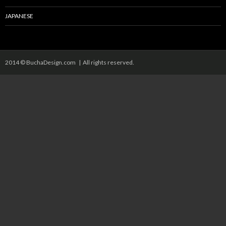
JAPANESE
2014 © BuchaDesign.com | All rights reserved.