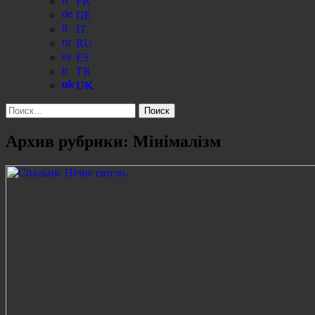
FR
DE
IT
RU
ES
TR
UK
Найти:
Архив рубрики: Мінімалізм