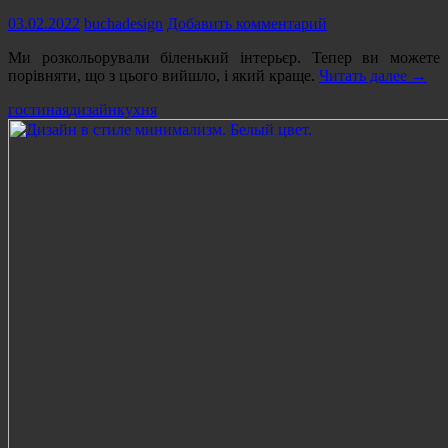
03.02.2022
buchadesign
Добавить комментарий
Ми розкольорували біленький інтерьєр. Тепер ви можете
Інтер
порівняти, що з цього вийшло, і який краще.
Читать далее
→
розм
гостиная
дизайн
кухня