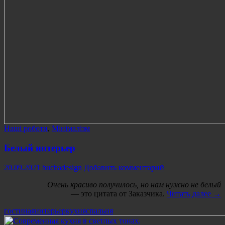
Наші роботи
,
Мінімалізм
Белый интерьер
20.09.2021
buchadesign
Добавить комментарий
Очень красиво получилось, но нам нужно не белый
Бе
— это цитата от Заказчика.
Читать далее
→
инт
гостиная
интерьер
кухня
спальня