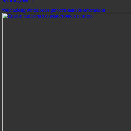
Читать далее
→
#buchadesign
#interiordesign
гостиная
кабинет
спальня