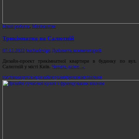
Наші роботи
,
Мінімалізм
Трикімнатна на Салютній
07.12.2022
buchadesign
Добавить комментарий
Дизайн-проект трикімнатної квартири в будинку по вул.
Трикімнатна
Салютній у місті Київ.
Читать далее
→
на
гостиная
детская
дизайн
кухня
прихожая
спальня
Салютній