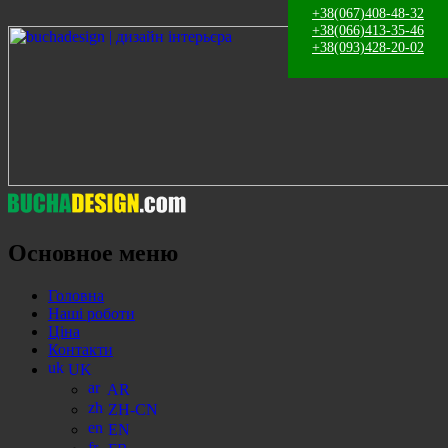
+38(067)408-48-32
+38(066)413-35-46
+38(093)428-20-02
Поиск
Основное меню
Перейти
Головна
к
Наші роботи
содержанию
Ціна
Контакти
UK
AR
ZH-CN
EN