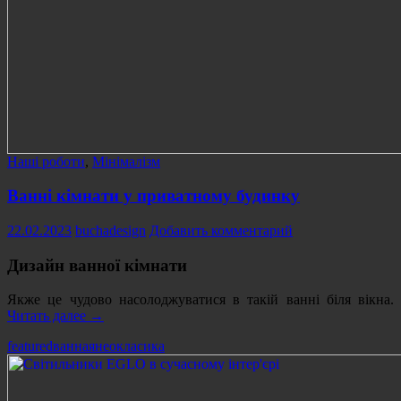
Наші роботи
,
Мінімалізм
Ванні кімнати у приватному будинку
22.02.2023
buchadesign
Добавить комментарий
Дизайн ванної кімнати
Якже це чудово насолоджуватися в такій ванні біля вікна.
Ванні
Читать далее
→
кімнати
featured
ванная
неокласика
у
приватному
будинку