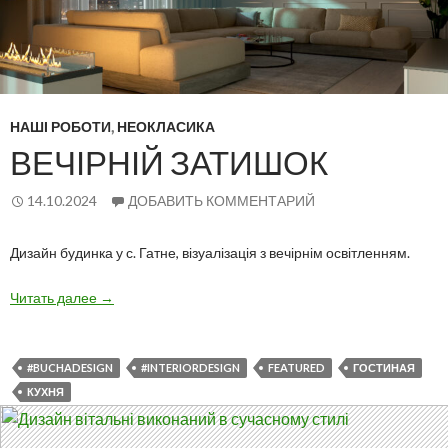
НАШІ РОБОТИ
,
НЕОКЛАСИКА
ВЕЧІРНІЙ ЗАТИШОК
14.10.2024
ДОБАВИТЬ КОММЕНТАРИЙ
Дизайн будинка у с. Гатне, візуалізація з вечірнім освітленням.
Вечірній
Читать далее
→
затишок
#BUCHADESIGN
#INTERIORDESIGN
FEATURED
ГОСТИНАЯ
КУХНЯ