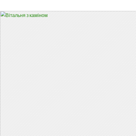
Осн
К
СОДЕРЖАНИЮ
ме
Архив метки: #interiordesign