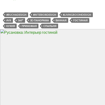
в
Ірпіні
#BUCHADESIGN
#INTERIORDESIGN
#LIVINGROOMDESIGN
#VR
360°
3D ПАНОРАМА
ВАННАЯ
ГОСТИНАЯ
КУХНЯ
ПРИХОЖАЯ
СПАЛЬНЯ