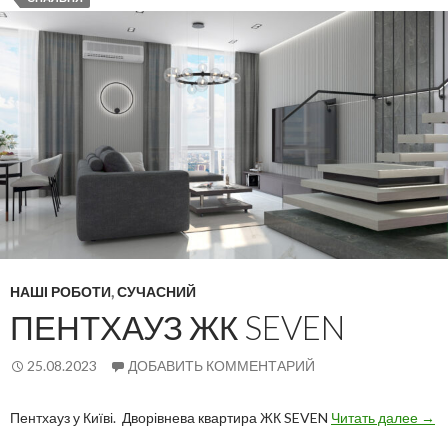
НАШІ РОБОТИ
,
СУЧАСНИЙ
ПЕНТХАУЗ ЖК SEVEN
25.08.2023
ДОБАВИТЬ КОММЕНТАРИЙ
Пен
Пентхауз у Київі. Дворівнева квартира ЖК SEVEN
Читать далее
→
ЖК