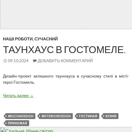
НАШІ РОБОТИ
,
СУЧАСНИЙ
ТАУНХАУС В ГОСТОМЕЛЕ.
09.10.2024
ДОБАВИТЬ КОММЕНТАРИЙ
Дизайн-проект затишного таунхауса в сучасному стилі в місті-
герої Гостомель.
Таунхаус
Читать далее
→
в
Гостомеле.
#BUCHADESIGN
#INTERIORDESIGN
ГОСТИНАЯ
КУХНЯ
ПРИХОЖАЯ