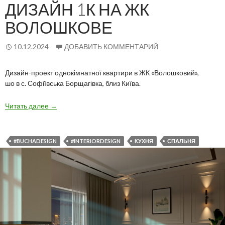
ДИЗАЙН 1К НА ЖК
ВОЛОШКОВЕ
10.12.2024
ДОБАВИТЬ КОММЕНТАРИЙ
Дизайн-проект однокімнатної квартири в ЖК «Волошковий»,
шо в с. Софіївська Борщагівка, близ Київа.
Дизайн
Читать далее
→
1К
на
ЖК
#BUCHADESIGN
#INTERIORDESIGN
КУХНЯ
СПАЛЬНЯ
Волошкове