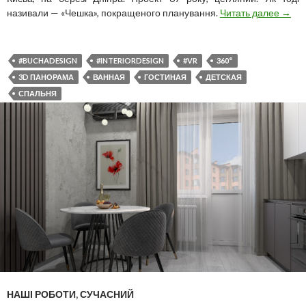
чешк
називали — «Чешка», покращеного планування.
Читать далее
→
на
Руса
#BUCHADESIGN
#INTERIORDESIGN
#VR
360°
3D ПАНОРАМА
ВАННАЯ
ГОСТИНАЯ
ДЕТСКАЯ
СПАЛЬНЯ
НАШІ РОБОТИ
,
СУЧАСНИЙ