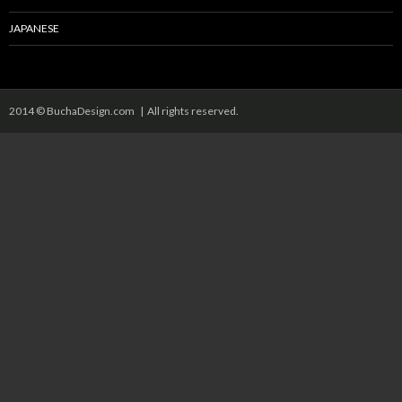
JAPANESE
2014 © BuchaDesign.com | All rights reserved.