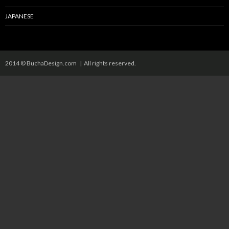
JAPANESE
2014 © BuchaDesign.com | All rights reserved.