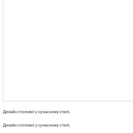
Дизайн столової у сучасному стилі.
Дизайн столової у сучасному стилі.