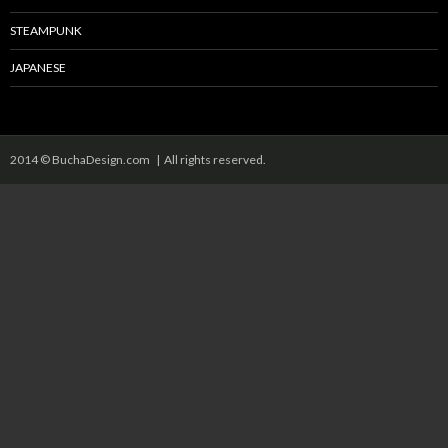
STEAMPUNK
JAPANESE
2014 © BuchaDesign.com | All rights reserved.