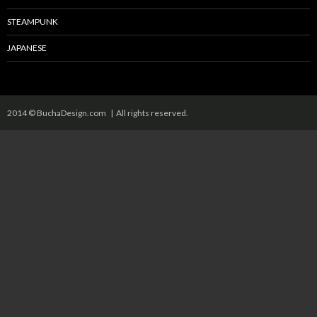
STEAMPUNK
JAPANESE
2014 © BuchaDesign.com | All rights reserved.