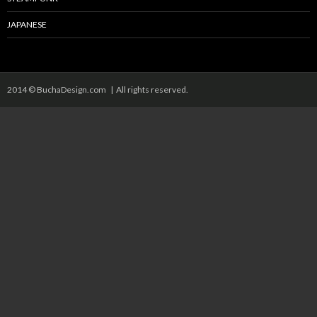
JAPANESE
2014 © BuchaDesign.com | All rights reserved.