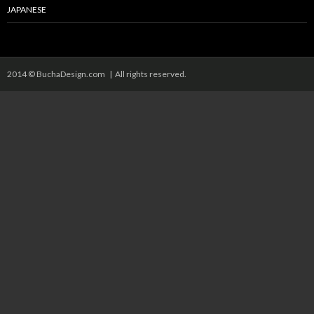
JAPANESE
2014 © BuchaDesign.com | All rights reserved.