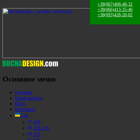
+38(067)408-48-32
+38(066)413-35-46
+38(093)428-20-02
Поиск
Основное меню
Перейти
Головна
к
Наші роботи
содержанию
Ціна
Контакти
UK
AR
ZH-CN
EN