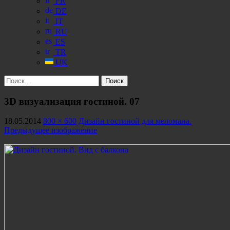
FR
DE
IT
RU
ES
TR
UK
Найти:
3D визуализация гостиной. 07
18.05.2014
800 × 600
Дизайн гостиной для меломана.
Предыдущее изображение