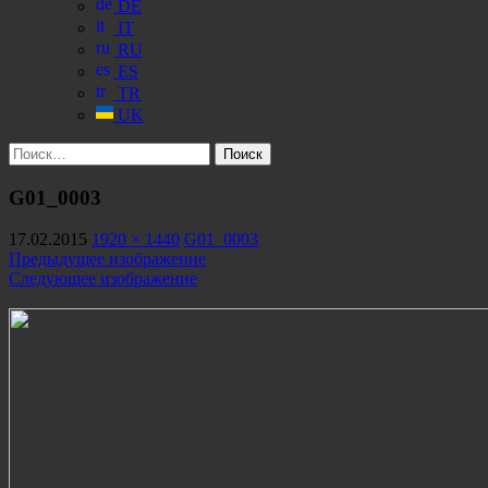
DE
IT
RU
ES
TR
UK
Найти:
G01_0003
17.02.2015
1920 × 1440
G01_0003
Предыдущее изображение
Следующее изображение