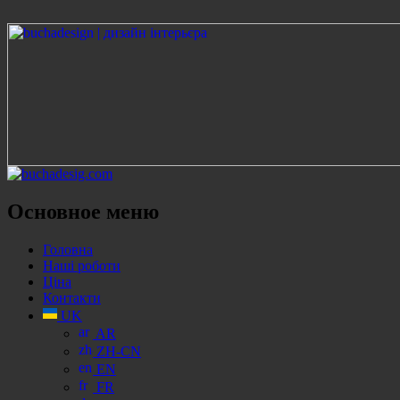
Поиск
Основное меню
Перейти
Головна
к
Наші роботи
содержанию
Ціна
Контакти
UK
AR
ZH-CN
EN
FR