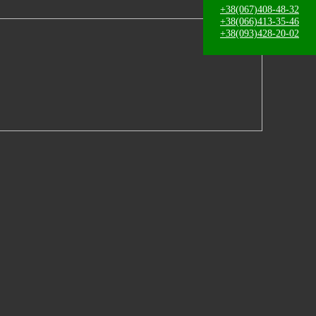
+38(067)408-48-32
+38(066)413-35-46
+38(093)428-20-02