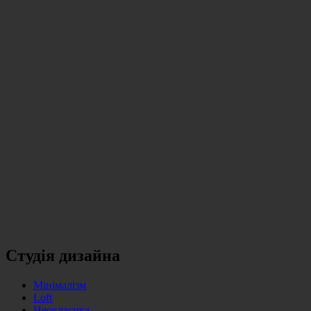
Студія дизайна
Мінімалізм
Loft
Неокласика