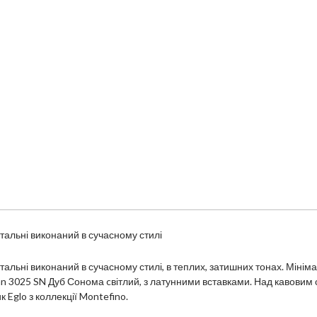
італьні виконаний в сучасному стилі
італьні виконаний в сучасному стилі, в теплих, затишних тонах. Міні
n 3025 SN Дуб Сонома cвітлий, з латунними вставками. Над кавовим 
к Eglo з коллекції Montefino.