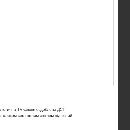
малістична TV-секція оздоблена ДСП
столиком сяє теплим світлом підвісний