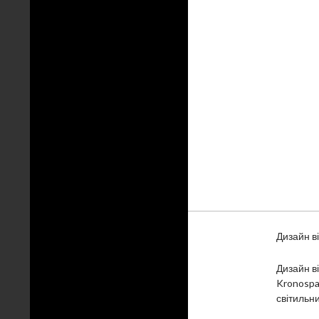
Дизайн в
Дизайн в
Kronospa
світильни