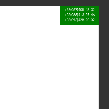
+38(067)408-48-32
+38(066)413-35-46
+38(093)428-20-02