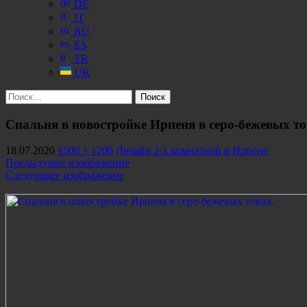
DE
IT
RU
ES
TR
UK
Найти:
Спальня в новостройке Ирпеня в серо-бежевых то
18.07.2020
1500 × 1200
Дизайн 2-х комнатной в Ирпене
Предыдущее изображение
Следующее изображение