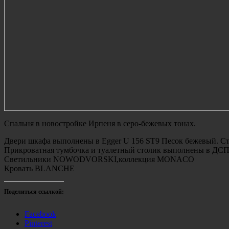
Спальня в новостройке Ирпеня в серо-бежевых тонах.
Двери шкафа выполнены в Egger U 156 ST9 Песок бежевый. Ст
Прикроватная тумбочка и туалетный столик выполнены в ДСП
Светильники NOWODVORSKI,коллекция MONACO
Кровать BLANCHE
Поделиться ссылкой:
Facebook
Pinterest