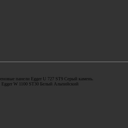
еновые панели Egger U 727 ST9 Серый камень.
 Egger W 1100 ST30 Белый Альпийский