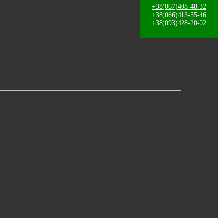
+38(067)408-48-32
+38(066)413-35-46
+38(093)428-20-02