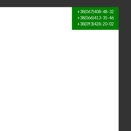
+38(067)408-48-32
+38(066)413-35-46
+38(093)428-20-02