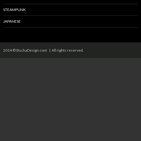
STEAMPUNK
JAPANESE
2014 © BuchaDesign.com | All rights reserved.