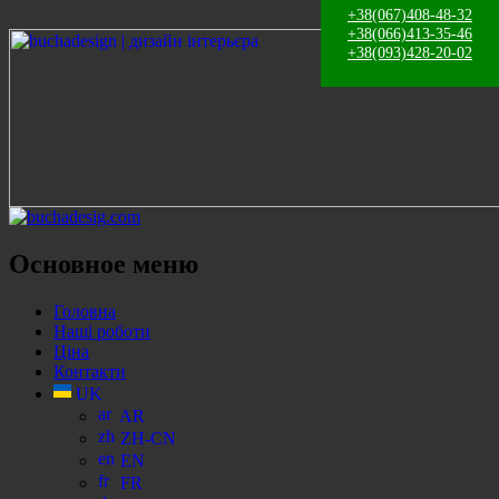
+38(067)408-48-32
+38(066)413-35-46
+38(093)428-20-02
Поиск
Основное меню
Перейти
Головна
к
Наші роботи
содержанию
Ціна
Контакти
UK
AR
ZH-CN
EN
FR