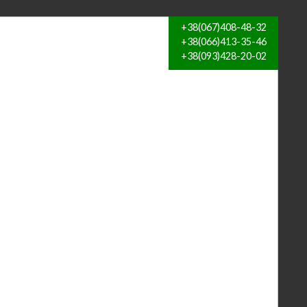
+38(067)408-48-32
+38(066)413-35-46
+38(093)428-20-02