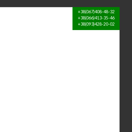
+38(067)408-48-32
+38(066)413-35-46
+38(093)428-20-02