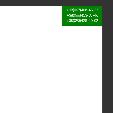
+38(067)408-48-32
+38(066)413-35-46
+38(093)428-20-02