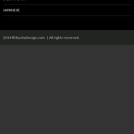
JAPANESE
2014 © BuchaDesign.com | All rights reserved.