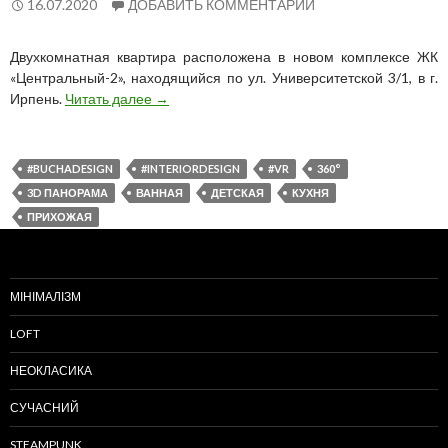
16.07.2020
ДОБАВИТЬ КОММЕНТАРИЙ
Двухкомнатная квартира расположена в новом комплексе ЖК
«Центральный-2», находящийся по ул. Университетской 3/1, в г.
Дизайн
Ирпень.
Читать далее
→
2-
х
комнатной
#BUCHADESIGN
#INTERIORDESIGN
#VR
360°
в
3D ПАНОРАМА
ВАННАЯ
ДЕТСКАЯ
КУХНЯ
Ирпене
ПРИХОЖАЯ
МІНІМАЛІЗМ
LOFT
НЕОКЛАСИКА
СУЧАСНИЙ
STEAMPUNK