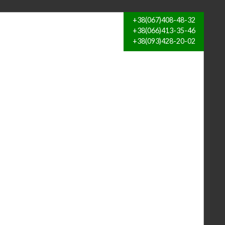
+38(067)408-48-32
+38(066)413-35-46
+38(093)428-20-02