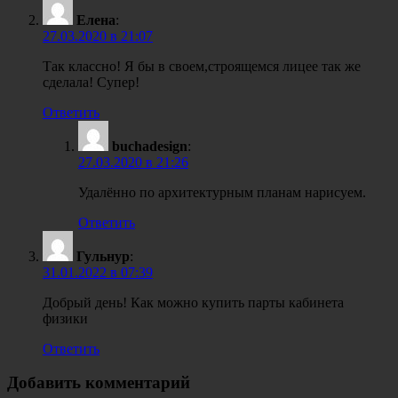
Елена
:
27.03.2020 в 21:07
Так классно! Я бы в своем,строящемся лицее так же
сделала! Супер!
Ответить
buchadesign
:
27.03.2020 в 21:26
Удалённо по архитектурным планам нарисуем.
Ответить
Гульнур
:
31.01.2022 в 07:39
Добрый день! Как можно купить парты кабинета
физики
Ответить
Добавить комментарий