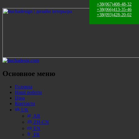
+38(067)408-48-32
+38(066)413-35-46
+38(093)428-20-02
Поиск
Основное меню
Перейти
Головна
к
Наші роботи
содержанию
Ціна
Контакти
UK
AR
ZH-CN
EN
FR