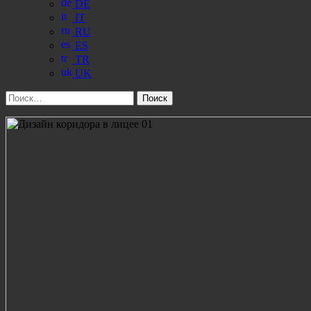
DE
IT
RU
ES
TR
UK
Найти: