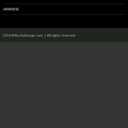
JAPANESE
2014 © BuchaDesign.com | All rights reserved.