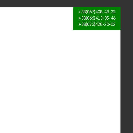
+38(067)408-48-32
+38(066)413-35-46
+38(093)428-20-02