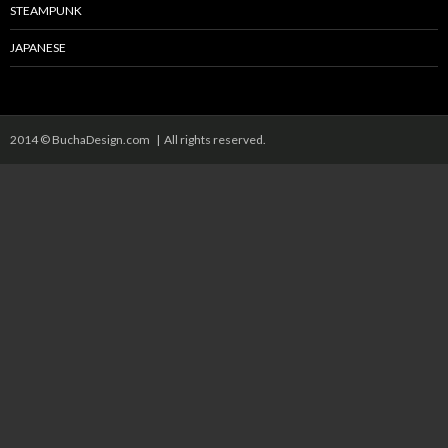
STEAMPUNK
JAPANESE
2014 © BuchaDesign.com | All rights reserved.