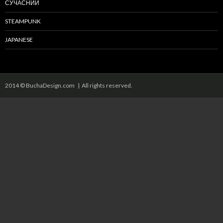
СУЧАСНИЙ
STEAMPUNK
JAPANESE
2014 © BuchaDesign.com | All rights reserved.