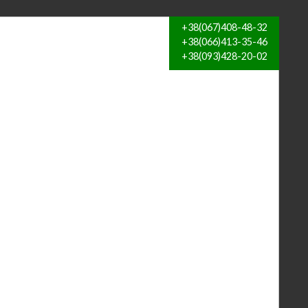
+38(067)408-48-32
+38(066)413-35-46
+38(093)428-20-02